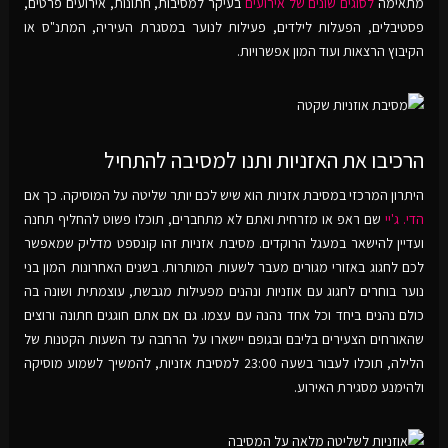
מתאימה
לסוגים שונים של אירועים
בעיקר למסיבות, חתונות, אירועים פרטים,
פסטיבלים, הפעלות לילדים, פעילות לנוער במסגרת העיריה, המתנ"ס או
הקיבוץ הרצאות ועוד המון אפשרויות.
הרכיבו את האזניות ותנו למסיבה להתחיל
היתרון המרכזי במסיבת אזניות הוא שיש לכם יותר שליטה על המוסיקה. כך אם
הדי. ג'יי
שם ראפ או מזרחית ואתם לא מתחברים, תוכלו פשוט להחליף תחנה
ועדיין להישאר במעגל הרוקדים. מסיבת אזניות זהו קונספט מדליק שמאפשר
לכם לחגוג באזורי מגורים מעבר לשעות המותרות. בשנים האחרונות המון בני
נוער בוחרים לחגוג עם אוזניות ונהנים מפעילות מגבשת, עוצמתית ושונה בה
כולם נהנים ביחד וכל אחד נהנה עם עצמו. גם אם אתם חוגגים חתונה ורוצים
שהאורחים הצעירים בליבם ובגופם יישארו על הרחבה עד השעות הקטנות של
הלילה, תוכלו לעבור בשעה 23:00 למסיבת אזניות, להמשיך לשמוע מוסיקה
ולהימנע מסגירת האירוע.