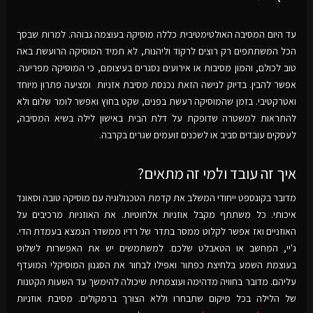
עד היום המסיבה האולטימטיבית כללה מוסיקה בעוצמה גבוהה. למרות שבסך
הכל המשתתפים רק רוצים לרקוד וליהנות, לא תמיד המוסיקה הרועשת באה
טוב לכולם, והמון מסיבות או אירועים נסגרים בעיצומם, כי המוסיקה מפריעה.
אפשר להבין. בדיוק לנישה הזאת נכנסת מסיבת אזניות ומציעה פתרון מיוחד
ואטרקטיבי. בזמן שהמוסיקה רעשת בפנים, שקט בחוץ ואפשר לומר שלום ולא
להתראות למשטרה שדופקת על דלת הבית באישון לילה בשיא המסיבה,
לעסקים עובדים סביב או לשכנים זועמים שגרים בקרבה.
איך זה עובד ולמי זה מתאים?
מדובר בקונספט ייחודי המשלב את קדמת הטכנולוגיה עם מוסיקה טובה וסאונד
איכותי. כל משתתף מקבל אוזניות אלחוטיות. את האוזניות מרכיבים על
האוזניים ואז אפשר לקלוט ממסר בתדר של רדיו ממשדר הנמצא בעמדת הדי.
ג'יי, המחשב או הטאבלט שלכם. למשתמשים יש את האפשרות לשלוט
בעוצמת השמע בלחיצת כפתור ואפילו לבחור את הסגנון המוסיקלי המועדף
עליהם. מדובר בחוויה מדהימה ועוצמתית שיכולה להימשך עד השעות הקטנות
של הלילה בכל מיקום שתבחרו וללא הצורך ברמקולים. מסיבת אוזניות