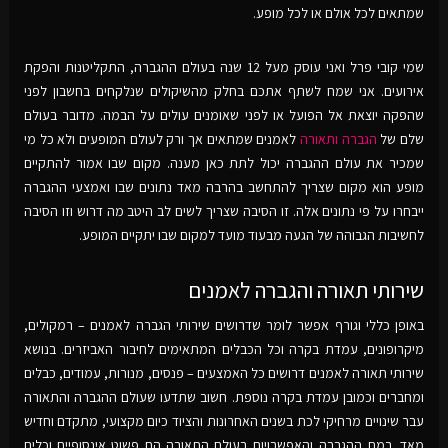
שמתאים לכל אולם או לכל מופע.
שמי קובי פרל ואני עוסק מעל 12 שנה בעולם ההגברה, התקליטנות והפקת
אירועים. אני שמח לשתף אתכם בחלק מהשיקולים שנלקחים בחשבון לפני
שהפקה יוצאת אל הפועל או לפני שאומנים עולים על הבמה. מדובר בעולם
שלם של
הגברה ותאורה
לאמנים שמתאים אך ורק לעולם המופעים ולא כל מי
שמכיר את עולם ההגברה יכול לתת כאן מענה. מקום שבו אמור להתקיים
מופע הוא מקום שצריך להתחשב בהרבה מאד נתונים שבו ואמצעי ההגברה
ייבחרו על פי נתונים אלה. זו הסיבה שצריך לשים לב היטב מה דרוש וזו הסיבה
לחשיבות הגבוהה של הגעה מבעוד מועד למקום שבו יתקיים המופע.
שירותי תאורה והגברה לאמנים
באופן כללי וגורף אפשר לומר שדרושים שירותי הגברה לאמנים – רמקולים,
מיקרופונים, עמדת בקרה וכל הכבלים המתאימים לחיבור האביזרים. בנושא
שירותי תאורה לאמנים דרושים כל האמצעים – פנסים, מנורות, עמודים, כבלים
ומחברים וכמובן עמדת בקרה נוספת. חשוב שתדעו שעולם ההגברה והתאורה
עבר שינויים מרחיקי לכת בשנים האחרונות והציוד כיום מקצועי, מתקדם וחדיש
מאד. רמת ההגברה והאפשרויות בעולם התאורה הם פשוט אינסופיים וכלים