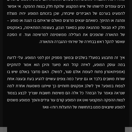
רבים עומדים לרשותו של איש המקצוע שלוקח חלק בצוות ההפקה. אי אפשר
להמעיט בערכם של האביזרים שייבחרו, שכן בזכותם המופע יהיה מוצלח
ומהנה או ההיפך. כשאתם יוצאים מרוצים מאולם שראיתם בו הצגה או מופע –
חלק לא מבוטל מההנאה טמון בסאונד הנכון, בעוצמה המתאימה, באפקטים
של התאורה שהופכים את העלילה ממשמימה למרשימה ועוד. זו הסיבה
שאסור להקל ראש בבחירה של שירותי ההגברה והתאורה.
איך זה מתבצע בפועל? בשלבים ובמשך מספיק זמן לפני המופע. עלי לדעת
במה עוסק המופע, לאיזה קהל הוא מיועד והיכן הוא אמור להתקיים
(אמפיתאטרון פתוח לעומת אולם סגור, למשל). האם מדובר באולם שיש בו
שורות מושבים בלבד או גם יציע? כמה צופים עשויים להגיע בעת ובעונה אחת
לצפות במופע? איך לשלב אפקטים חזותיים כך שייתנו משמעות אחרת למה
שנראה ונאמר על הבמה? כל אלה הם משימות חשובות שצריך לבצע בצמוד
לצוות ההפקה המקצועי ואט אט המופע קורם עור וגידים והופך ממופע משמים
למופע שיוצאים ממנו בתחושות של התעלות רוח ו- וואו!