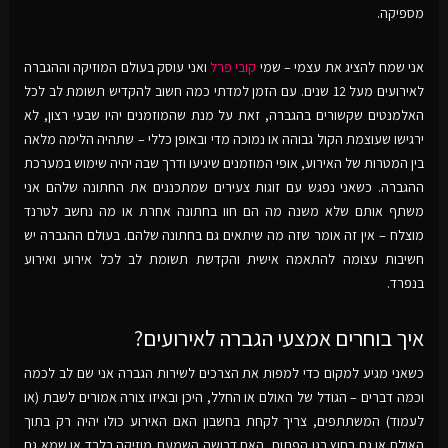
מספיקה.
אני שמח להציג את עצמי – שמי
קובי פרל
ואני עוסק בעולם המוזיקה וההגברה
לאירועים מעל 12 שנים. עם הזמן למדתי כמה חשוב להקדיש תשומת לב לכל
האלמנטים שקשורים בהגברה, זאת על מנת שהמוזמנים יהיו שבעי רצון, לא
ירגישו שעוצמת הקול גבוהה או נמוכה מדי ובאופן כללי – שתהיה הלימה מלאה
בין המטרות של האירוע, אופי המוזמנים שיגיעו ודרך שבה יהיה שימוש במערכת
ההגברה. כשאני נפגש עם זוגות צעירים שמתכננים את החתונה שלהם אני
משתף אותם שלא משנה מה הם חוו בחתונה אחרת או מה נחשב לטרנד
מוצלח – אין זה אומר שזה מה שיתאים גם בחתונה שלהם. בעולם ההגברה יש
חשיבות עצומה להתאמה אישית והקדשת תשומת לב לכל אירוע ואירוע
בנפרד.
איך בוחרים אמצעי הגברה לאירועים?
כשאני מגיע למקום כדי למפות את הצרכים לשירות הגברה אני שם לב לכמה
וכמה דברים – הגודל של האולם או החלל, היכן ובאיזו צורה אמורים לשבת (או
לעמוד) המשתתפים, צריך לקחת בחשבון האם האירוע כולו יהיה רק בתוך
האולם או גם בחוץ בגן הפתוח, האם דרושה השמעת מוזיקה בלבד או שמא גם